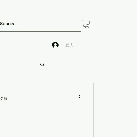
登入
 分鐘