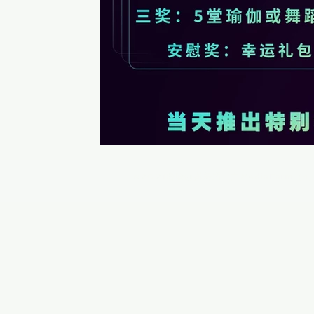
©2021珊瑜伽與舞蹈。由MediaFarm（s）